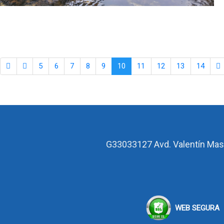
5
6
7
8
9
10
11
12
13
14
G33033127
Avd. Valentín Mas
WEB SEGURA