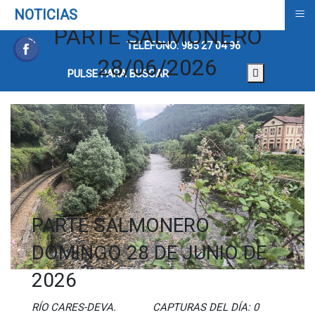
≡
NOTICIAS
PARTE SALMONERO
TELÉFONO: 985 27 04 96
28/06/2026
PULSE PARA BUSCAR
PARTE SALMONERO
DOMINGO 28 DE JUNIO DE
2026
RÍO CARES-DEVA. CAPTURAS DEL DÍA: 0