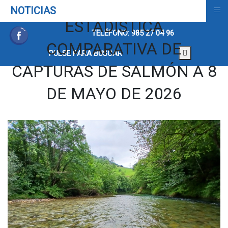
≡
NOTICIAS
ESTADISTICA
TELÉFONO: 985 27 04 96
COMPARATIVA DE
PULSE PARA BUSCAR
CAPTURAS DE SALMÓN A 8
DE MAYO DE 2026