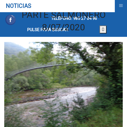
≡
NOTICIAS
PARTE SALMONERO
TELÉFONO: 985 27 04 96
8/07/2020
PULSE PARA BUSCAR