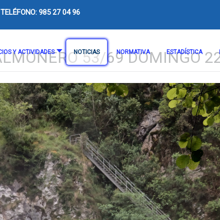
TELÉFONO: 985 27 04 96
ALMONERO 53/69 DOMINGO 22
CIOS Y ACTIVIDADES
NOTICIAS
NORMATIVA
ESTADÍSTICA