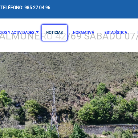
TELÉFONO: 985 27 04 96
ALMONERO 42/69 SÁBADO 07
CIOS Y ACTIVIDADES
NOTICIAS
NORMATIVA
ESTADÍSTICA