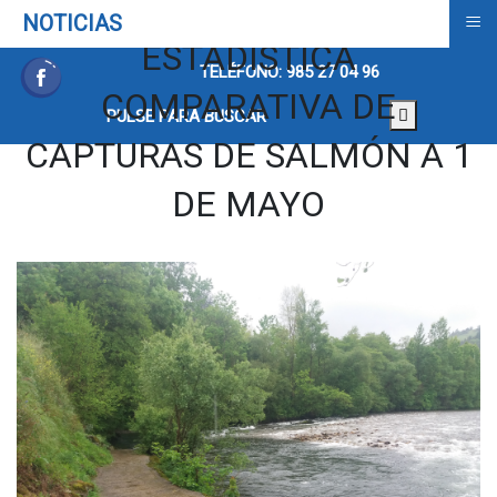
≡
NOTICIAS
ESTADISTICA
TELÉFONO: 985 27 04 96
COMPARATIVA DE
PULSE PARA BUSCAR
CAPTURAS DE SALMÓN A 1
DE MAYO