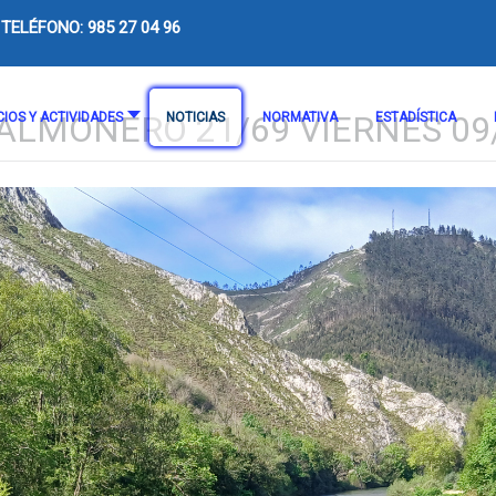
TELÉFONO: 985 27 04 96
ALMONERO 21/69 VIERNES 09
CIOS Y ACTIVIDADES
NOTICIAS
NORMATIVA
ESTADÍSTICA