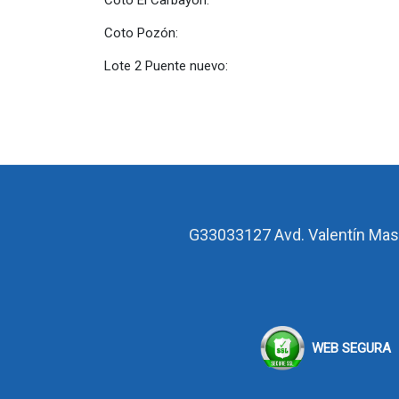
Coto El Carbayón: Total El Ca
Coto Pozón: Total Pozón
Lote 2 Puente nuevo: Total lote 
G33033127
Avd. Valentín Mas
WEB SEGURA