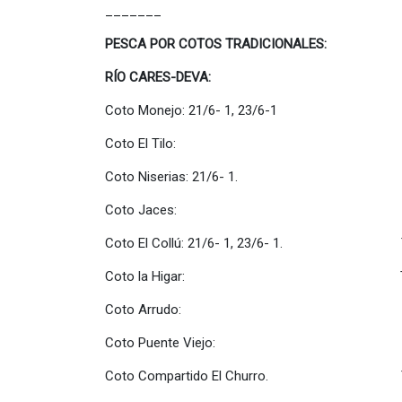
_______
PESCA POR COTOS TRADICIONALES:
RÍO CARES-DEVA:
Coto Monejo: 21/6- 1, 23/6-1 Total 
Coto El Tilo: Total El Tilo
Coto Niserias: 21/6- 1. Total Nis
Coto Jaces: Total Jaces:
Coto El Collú: 21/6- 1, 23/6- 1. Total 
Coto la Higar: Total La Hig
Coto Arrudo: Total Arrudo
Coto Puente Viejo: Total Pte. 
Coto Compartido El Churro. Total El