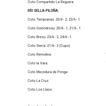
Coto Compartido La Reguera: Total L
RÍO SELLA-PILOÑA:
Coto Tempranas: 20/6- 2, 23/6- 1 Total
Coto Golondrosu: 20/6- 1, 21/6- 1. Tota
Coto Brezu. 23/6- 2, 24/6- 1. Total 
Coto Sierra: 21/6- 3 (Cupo). Total S
Coto Remolina: Total Remoli
Coto la Vara: Total la Var
Coto Mecedura de Ponga: Total M
Coto La Cruz: Total la Cr
Coto Los Llaos: Total Los L