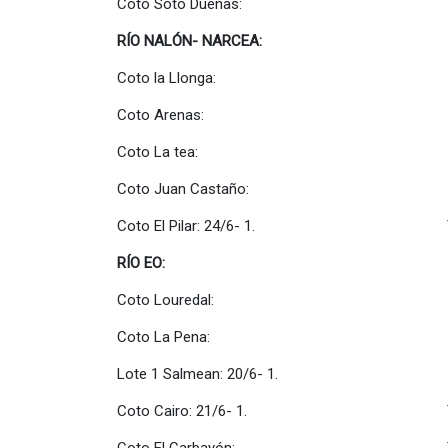
Coto Soto Dueñas: Total Soto
RÍO NALÓN- NARCEA:
Coto la Llonga: Total La Llo
Coto Arenas: Total Arena
Coto La tea: Total la Tea
Coto Juan Castaño: Total Juan
Coto El Pilar: 24/6- 1. Total El 
RÍO EO:
Coto Louredal: Total loure
Coto La Pena: Total la Pe
Lote 1 Salmean: 20/6- 1. Total Lot
Coto Cairo: 21/6- 1. Total Cai