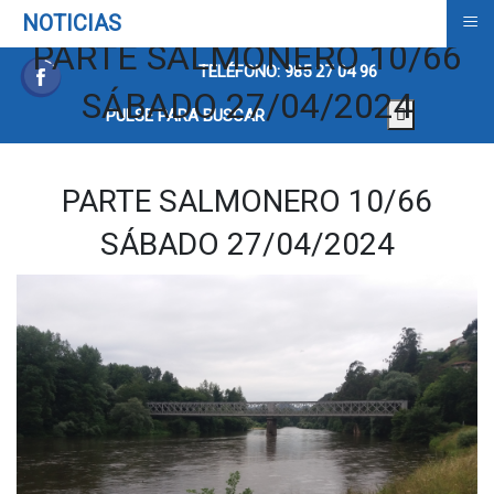
≡
NOTICIAS
PARTE SALMONERO 10/66
TELÉFONO: 985 27 04 96
SÁBADO 27/04/2024
PULSE PARA BUSCAR
PARTE SALMONERO 10/66
SÁBADO 27/04/2024