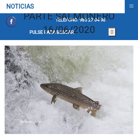
≡
NOTICIAS
PARTE SALMONERO
TELÉFONO: 985 27 04 96
16/06/2020
PULSE PARA BUSCAR