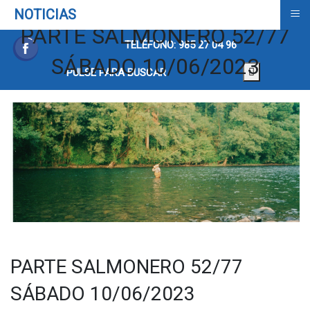
≡
NOTICIAS
PARTE SALMONERO 52/77
TELÉFONO: 985 27 04 96
SÁBADO 10/06/2023
PULSE PARA BUSCAR
PARTE SALMONERO 52/77
SÁBADO 10/06/2023