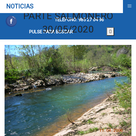
≡
NOTICIAS
PARTE SALMONERO
TELÉFONO: 985 27 04 96
30/05/2020
PULSE PARA BUSCAR