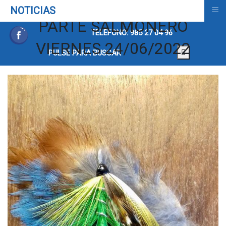
≡
NOTICIAS
PARTE SALMONERO
TELÉFONO: 985 27 04 96
VIERNES 24/06/2022
PULSE PARA BUSCAR