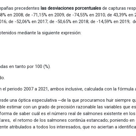
campañas precedentes
las desviaciones porcentuales
de capturas resp
% en 2008; de -71,15% en 2009; de -74,55% en 2010; de 43,39% en 2
016; de -52,06% en 2017; de -50,65% en 2018; de -14,59% en 2019; de
tenidos mediante la siguiente expresión:
adas en tanto por 100 (%).
do.
n el periodo 2007 a 2021, ambos inclusive, calculada con la fórmula 
 desde una óptica especulativa ─de la que procuramos huir siempre 
ible estimar con un grado de precisión razonable las variables que e
 forma de saber cuál es el número real de salmones existente en los 
-Cares, el retorno de los salmones continúa estancado; poniendo en 
te atribulados a todos los interesados, que no aciertan a identific