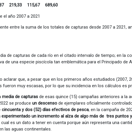
87
219,33
115,67
689,60
de el año 2007 a 2021
ente entre la suma de los totales de capturas desde 2007 a 2021, a
dia de capturas de cada río en el citado intervalo de tiempo; en la 
iva de una especie piscícola tan emblemática para el Principado de A
no aclarar que, a pesar que en los primeros años estudiados (2007, 2
os fueron muy escasas, por lo que su incidencia en los cálculos es 
la
media de capturas
de esas quince (15) campañas anteriores a la a
2022 se produce
un descenso
de ejemplares oficialmente controlad
e
cincuenta y dos (52) días efectivos de pesca
, en la campaña de 2
 experimentado un incremento al alza de algo más de tres puntos 
lo cual es un dato a tener en cuenta porque aún representa una cantid
n las aguas continentales.