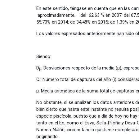
En este sentido, téngase en cuenta que en las 
aproximadamente, del 62,63 % en 2007; del 67,58
55,70% en 2014; de 34,48% en 2015; de 1,39% en 2
Los valores expresados anteriormente han sido ob
Siendo:
D
: Desviaciones respecto de la media (μ), expres
μ
C
: Número total de capturas del año (i) considera
i
μ: Media aritmética de la suma total de capturas e
No obstante, si se analizan los datos anteriores
bien cierto que hasta este instante no resulta pos
especie piscícola, puesto que a día de hoy no hay
tanto en el Eo, como el Esva, Sella-Piloña y Deva
Narcea-Nalón, circunstancia que tiene completamen
originando.