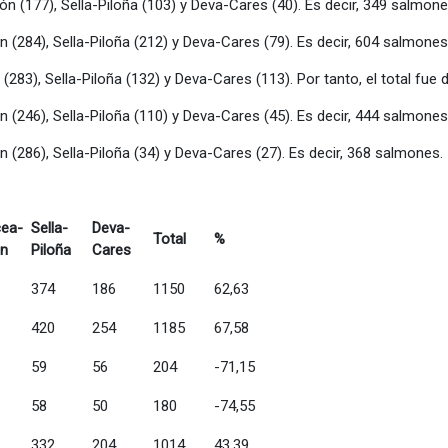
lón (177), Sella-Piloña (103) y Deva-Cares (40). Es decir, 349 salmone
ón (284), Sella-Piloña (212) y Deva-Cares (79). Es decir, 604 salmones
n (283), Sella-Piloña (132) y Deva-Cares (113). Por tanto, el total fu
ón (246), Sella-Piloña (110) y Deva-Cares (45). Es decir, 444 salmones
ón (286), Sella-Piloña (34) y Deva-Cares (27). Es decir, 368 salmones.
cea-
Sella-
Deva-
Total
%
ón
Piloña
Cares
374
186
1150
62,63
420
254
1185
67,58
59
56
204
-71,15
58
50
180
-74,55
332
204
1014
43,39