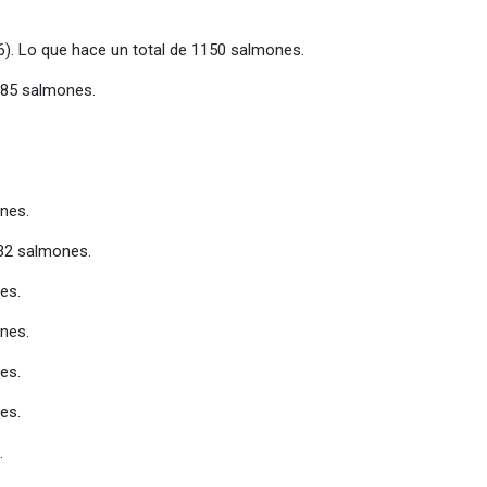
186). Lo que hace un total de 1150 salmones.
1185 salmones.
ones.
 832 salmones.
es.
ones.
es.
es.
.