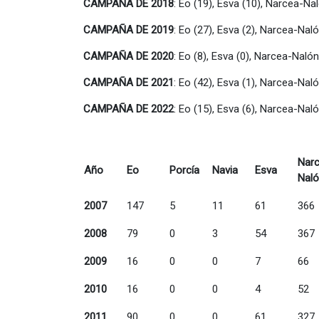
CAMPAÑA DE 2018
: Eo (19), Esva (10), Narcea-Na
CAMPAÑA DE 2019
: Eo (27), Esva (2), Narcea-Nal
CAMPAÑA DE 2020
: Eo (8), Esva (0), Narcea-Naló
CAMPAÑA DE 2021
: Eo (42), Esva (1), Narcea-Nal
CAMPAÑA DE 2022
: Eo (15), Esva (6), Narcea-Nal
Nar
Año
Eo
Porcía
Navia
Esva
Nal
2007
147
5
11
61
366
2008
79
0
3
54
367
2009
16
0
0
7
66
2010
16
0
0
4
52
2011
90
0
0
61
327