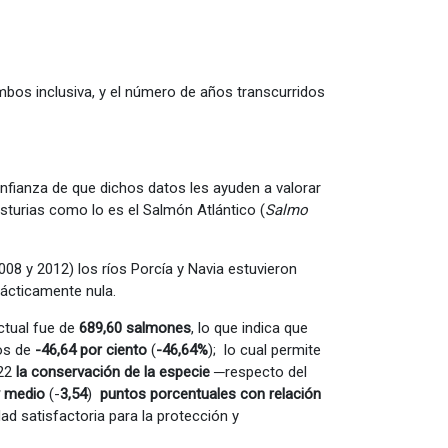
mbos inclusiva, y el número de años transcurridos
confianza de que dichos datos les ayuden a valorar
sturias como lo es el Salmón Atlántico (
Salmo
008 y 2012) los ríos Porcía y Navia estuvieron
prácticamente nula.
ctual fue de
689,60 salmones
, lo que indica que
os de
-46,64 por ciento
(
-46,64%
); lo cual permite
022
la conservación de la especie ─
respecto del
y medio
(-
3,54
)
puntos porcentuales con relación
ad satisfactoria para la protección y