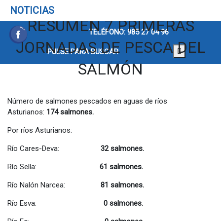
NOTICIAS
RESUMEN 7 PRIMERAS
TELÉFONO: 985 27 04 96
JORNADAS DE PESCA DEL
PULSE PARA BUSCAR
SALMÓN
Número de salmones pescados en aguas de ríos
Asturianos:
174 salmones.
Por ríos Asturianos:
Río Cares-Deva:
32 salmones.
Río Sella:
61 salmones.
Río Nalón Narcea:
81 salmones.
Río Esva:
0 salmones.