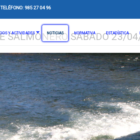
TELÉFONO: 985 27 04 96
E SALMONERO SÁBADO 23/04
CIOS Y ACTIVIDADES
NOTICIAS
NORMATIVA
ESTADÍSTICA